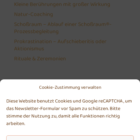
Kleine Berührungen mit großer Wirkung
Natur-Coaching
Schoßraum – Ablauf einer Schoßraum®-
Prozessbegleitung
Prokrastination – Aufschieberitis oder
Aktionismus
Rituale & Zeremonien
Cookie-Zustimmung verwalten
Diese Website benutzt Cookies und Google reCAPTCHA , um
Michaela Höhle
das Newsletter-Formular vor Spam zu schützen. Bitte
An der Turnhalle 3 . 55130 Mainz
stimme der Nutzung zu, damit alle Funktionen richtig
arbeiten.
Kontakt | Anfahrt
Telefon:
0170 2448629