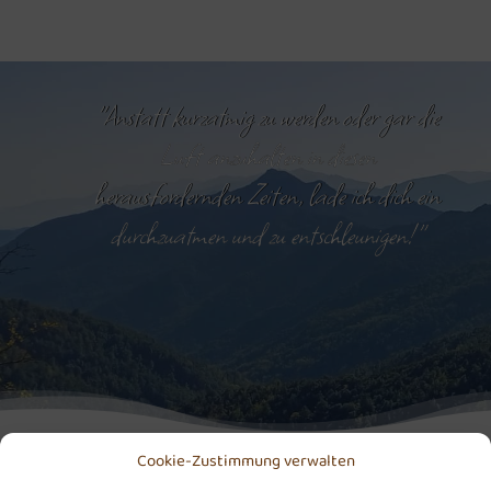
"Anstatt kurzatmig zu werden oder gar die
Luft anzuhalten in diesen
herausfordernden Zeiten, lade ich dich ein
durchzuatmen und zu entschleunigen!"
Cookie-Zustimmung verwalten