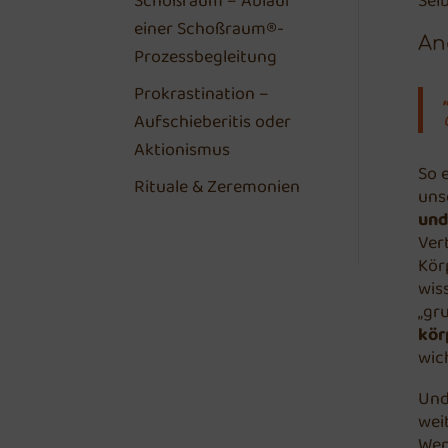
Schoßraum – Ablauf
Sel
einer Schoßraum®-
An
Prozessbegleitung
Prokrastination –
Aufschieberitis oder
Aktionismus
So 
Rituale & Zeremonien
uns
und
Ver
Kör
wis
„gr
kör
wic
Und
wei
Wen