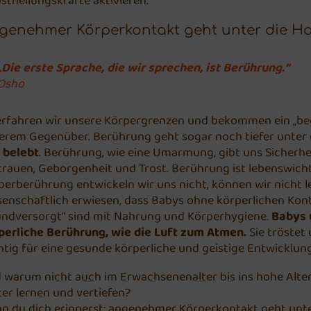
bstheilungskräfte aktivieren.
genehmer Körperkontakt geht unter die H
„Die erste Sprache, die wir sprechen, ist Berührung.“
Osho
erfahren wir unsere Körpergrenzen und bekommen ein „begr
erem Gegenüber. Berührung geht sogar noch tiefer unter 
 belebt
. Berührung, wie eine Umarmung, gibt uns Sicherhe
trauen, Geborgenheit und Trost. Berührung ist lebenswicht
perberührung entwickeln wir uns nicht, können wir nicht le
senschaftlich erwiesen, dass Babys ohne körperlichen Kont
undversorgt“ sind mit Nahrung und Körperhygiene.
Babys 
perliche Berührung, wie die Luft zum Atmen.
Sie tröstet 
htig für eine gesunde körperliche und geistige Entwicklung
 warum nicht auch im Erwachsenenalter bis ins hohe Alte
ter lernen und vertiefen?
n du dich erinnerst: angenehmer Körperkontakt geht unter 