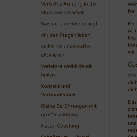
Vertiefte Atmung in der
Woh
für
SKAN Körperarbeit
Was mir am Herzen liegt
Nic
Atm
Mit den Fragen leben
Exp
Kör
Selbstheilungskräfte
wir
aktivieren
Ge
Verletzte Weiblichkeit
heilen
Vie
dic
Kontakt und
dic
Verbundenheit
Das
Kleine Berührungen mit
zie
großer Wirkung
bra
uns
Natur-Coaching
red