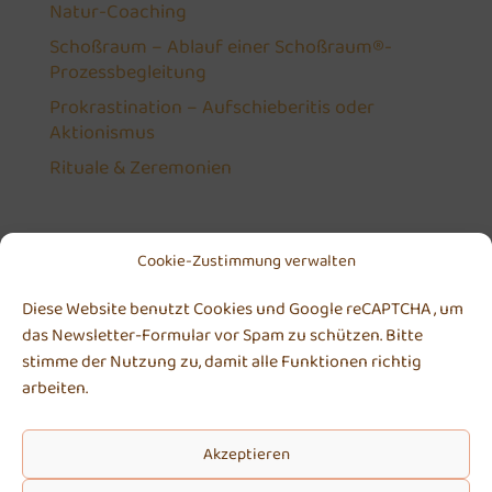
Natur-Coaching
Schoßraum – Ablauf einer Schoßraum®-
Prozessbegleitung
Prokrastination – Aufschieberitis oder
Aktionismus
Rituale & Zeremonien
Cookie-Zustimmung verwalten
Diese Website benutzt Cookies und Google reCAPTCHA , um
Michaela Höhle
das Newsletter-Formular vor Spam zu schützen. Bitte
stimme der Nutzung zu, damit alle Funktionen richtig
An der Turnhalle 3 . 55130 Mainz
arbeiten.
Kontakt | Anfahrt
Telefon:
0170 2448629
Akzeptieren
E-Mail:
kontakt@michaela-hoehle.de